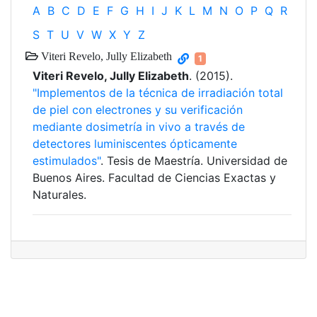
A
B
C
D
E
F
G
H
I
J
K
L
M
N
O
P
Q
R
S
T
U
V
W
X
Y
Z
Viteri Revelo, Jully Elizabeth
1
Viteri Revelo, Jully Elizabeth
. (2015).
"Implementos de la técnica de irradiación total
de piel con electrones y su verificación
mediante dosimetría in vivo a través de
detectores luminiscentes ópticamente
estimulados"
. Tesis de Maestría. Universidad de
Buenos Aires. Facultad de Ciencias Exactas y
Naturales.