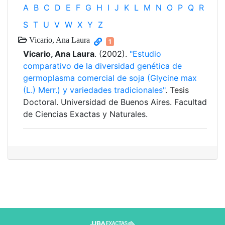
A
B
C
D
E
F
G
H
I
J
K
L
M
N
O
P
Q
R
S
T
U
V
W
X
Y
Z
Vicario, Ana Laura
1
Vicario, Ana Laura
. (2002).
"Estudio
comparativo de la diversidad genética de
germoplasma comercial de soja (Glycine max
(L.) Merr.) y variedades tradicionales"
. Tesis
Doctoral. Universidad de Buenos Aires. Facultad
de Ciencias Exactas y Naturales.