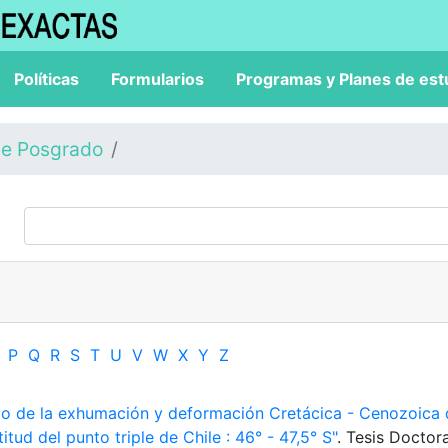
Políticas
Formularios
Programas y Planes de est
de Posgrado
P
Q
R
S
T
U
V
W
X
Y
Z
io de la exhumación y deformación Cretácica - Cenozoica 
itud del punto triple de Chile : 46° - 47,5° S"
. Tesis Doctora