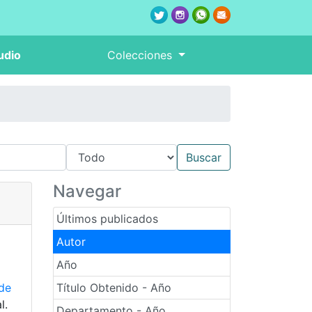
udio
Colecciones
Navegar
Últimos publicados
Autor
Año
de
Título Obtenido - Año
l.
Departamento - Año