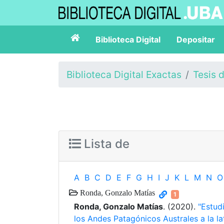
Biblioteca Digital
Depositar
Biblioteca Digital Exactas
Tesis 
Lista de
A
B
C
D
E
F
G
H
I
J
K
L
M
N
O
Ronda, Gonzalo Matías
1
Ronda, Gonzalo Matías
. (2020).
"Estud
los Andes Patagónicos Australes a la lat