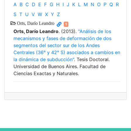
A
B
C
D
E
F
G
H
I
J
K
L
M
N
O
P
Q
R
S
T
U
V
W
X
Y
Z
Orts, Darío Leandro
1
Orts, Darío Leandro
. (2013).
"Análisis de los
mecanismos y fases de deformación de dos
segmentos del sector sur de los Andes
Centrales (36° y 42° S) asociados a cambios en
la dinámica de subducción"
. Tesis Doctoral.
Universidad de Buenos Aires. Facultad de
Ciencias Exactas y Naturales.