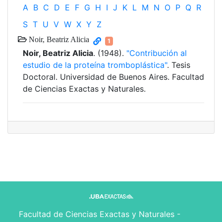
A
B
C
D
E
F
G
H
I
J
K
L
M
N
O
P
Q
R
S
T
U
V
W
X
Y
Z
Noir, Beatriz Alicia
1
Noir, Beatriz Alicia
. (1948).
"Contribución al
estudio de la proteína tromboplástica"
. Tesis
Doctoral. Universidad de Buenos Aires. Facultad
de Ciencias Exactas y Naturales.
Facultad de Ciencias Exactas y Naturales -