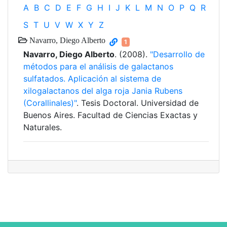
A
B
C
D
E
F
G
H
I
J
K
L
M
N
O
P
Q
R
S
T
U
V
W
X
Y
Z
Navarro, Diego Alberto
1
Navarro, Diego Alberto
. (2008).
"Desarrollo de
métodos para el análisis de galactanos
sulfatados. Aplicación al sistema de
xilogalactanos del alga roja Jania Rubens
(Corallinales)"
. Tesis Doctoral. Universidad de
Buenos Aires. Facultad de Ciencias Exactas y
Naturales.