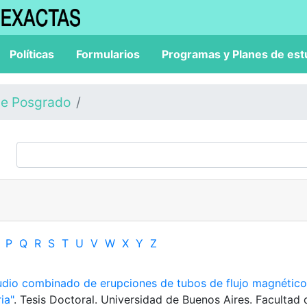
Políticas
Formularios
Programas y Planes de est
de Posgrado
P
Q
R
S
T
U
V
W
X
Y
Z
udio combinado de erupciones de tubos de flujo magnético
ia"
. Tesis Doctoral. Universidad de Buenos Aires. Facultad 