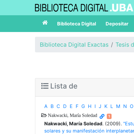
Biblioteca Digital
Depositar
Biblioteca Digital Exactas
Tesis 
Lista de
A
B
C
D
E
F
G
H
I
J
K
L
M
N
O
Nakwacki, María Soledad
1
Nakwacki, María Soledad
. (2009).
"Est
solares y su manifestación interplanetar