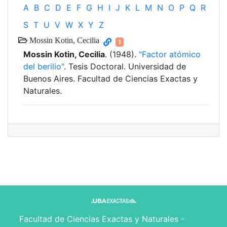
A
B
C
D
E
F
G
H
I
J
K
L
M
N
O
P
Q
R
S
T
U
V
W
X
Y
Z
Mossin Kotin, Cecilia
1
Mossin Kotin, Cecilia
. (1948).
"Factor atómico
del berilio"
. Tesis Doctoral. Universidad de
Buenos Aires. Facultad de Ciencias Exactas y
Naturales.
Facultad de Ciencias Exactas y Naturales -