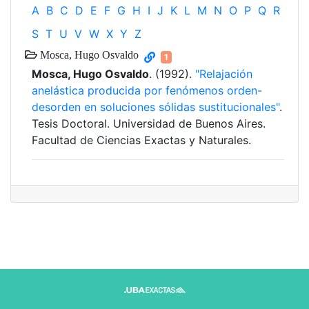
A
B
C
D
E
F
G
H
I
J
K
L
M
N
O
P
Q
R
S
T
U
V
W
X
Y
Z
Mosca, Hugo Osvaldo
1
Mosca, Hugo Osvaldo
. (1992).
"Relajación
anelástica producida por fenómenos orden-
desorden en soluciones sólidas sustitucionales"
.
Tesis Doctoral. Universidad de Buenos Aires.
Facultad de Ciencias Exactas y Naturales.