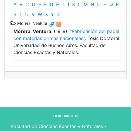
A
B
C
D
E
F
G
H
I
J
K
L
M
N
O
P
Q
R
S
T
U
V
W
X
Y
Z
Morera, Ventura
1
Morera, Ventura
. (1919).
"Fabricación del papel
con materias primas nacionales"
. Tesis Doctoral.
Universidad de Buenos Aires. Facultad de
Ciencias Exactas y Naturales.
Facultad de Ciencias Exactas y Naturales -