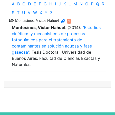
A
B
C
D
E
F
G
H
I
J
K
L
M
N
O
P
Q
R
S
T
U
V
W
X
Y
Z
Montesinos, Víctor Nahuel
1
Montesinos, Víctor Nahuel
. (2014).
"Estudios
cinéticos y mecanísticos de procesos
fotoquímicos para el tratamiento de
contaminantes en solución acuosa y fase
gaseosa"
. Tesis Doctoral. Universidad de
Buenos Aires. Facultad de Ciencias Exactas y
Naturales.