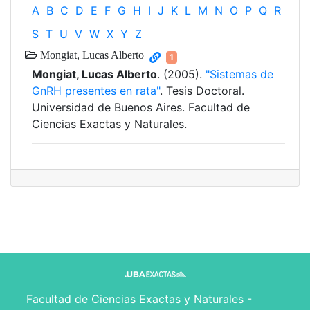
A
B
C
D
E
F
G
H
I
J
K
L
M
N
O
P
Q
R
S
T
U
V
W
X
Y
Z
Mongiat, Lucas Alberto
1
Mongiat, Lucas Alberto
. (2005).
"Sistemas de
GnRH presentes en rata"
. Tesis Doctoral.
Universidad de Buenos Aires. Facultad de
Ciencias Exactas y Naturales.
Facultad de Ciencias Exactas y Naturales -