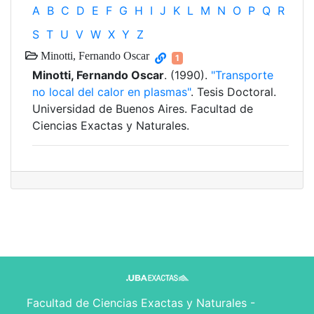
A
B
C
D
E
F
G
H
I
J
K
L
M
N
O
P
Q
R
S
T
U
V
W
X
Y
Z
Minotti, Fernando Oscar
1
Minotti, Fernando Oscar
. (1990).
"Transporte
no local del calor en plasmas"
. Tesis Doctoral.
Universidad de Buenos Aires. Facultad de
Ciencias Exactas y Naturales.
Facultad de Ciencias Exactas y Naturales -