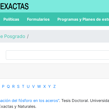
Políticas
Formularios
Programas y Planes de est
de Posgrado
P
Q
R
S
T
U
V
W
X
Y
Z
ación del fósforo en los aceros"
. Tesis Doctoral. Universid
Exactas y Naturales.