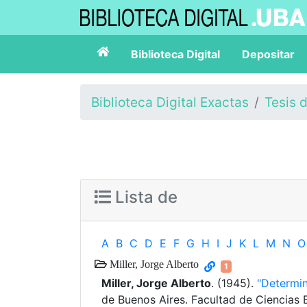
Biblioteca Digital
Depositar
Biblioteca Digital Exactas
Tesis 
Lista de
A
B
C
D
E
F
G
H
I
J
K
L
M
N
O
Miller, Jorge Alberto
1
Miller, Jorge Alberto
. (1945).
"Determin
de Buenos Aires. Facultad de Ciencias 