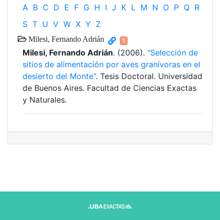
A
B
C
D
E
F
G
H
I
J
K
L
M
N
O
P
Q
R
S
T
U
V
W
X
Y
Z
Milesi, Fernando Adrián
1
Milesi, Fernando Adrián
. (2006).
"Selección de
sitios de alimentación por aves granívoras en el
desierto del Monte"
. Tesis Doctoral. Universidad
de Buenos Aires. Facultad de Ciencias Exactas
y Naturales.