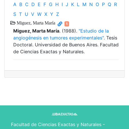
A
B
C
D
E
F
G
H
I
J
K
L
M
N
O
P
Q
R
S
T
U
V
W
X
Y
Z
Miguez, Marta María
1
Miguez, Marta María
. (1988).
"Estudio de la
angiogénesis en tumores experimentales"
. Tesis
Doctoral. Universidad de Buenos Aires. Facultad
de Ciencias Exactas y Naturales.
Facultad de Ciencias Exactas y Naturales -