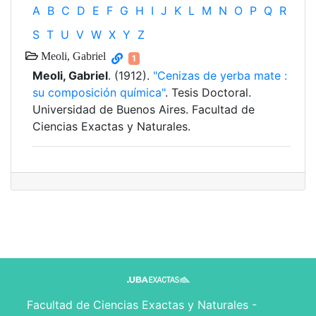
A
B
C
D
E
F
G
H
I
J
K
L
M
N
O
P
Q
R
S
T
U
V
W
X
Y
Z
Meoli, Gabriel
1
Meoli, Gabriel
. (1912).
"Cenizas de yerba mate :
su composición química"
. Tesis Doctoral.
Universidad de Buenos Aires. Facultad de
Ciencias Exactas y Naturales.
Facultad de Ciencias Exactas y Naturales -