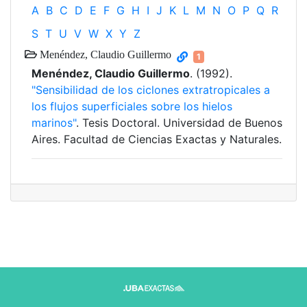
A
B
C
D
E
F
G
H
I
J
K
L
M
N
O
P
Q
R
S
T
U
V
W
X
Y
Z
Menéndez, Claudio Guillermo
1
Menéndez, Claudio Guillermo
. (1992).
"Sensibilidad de los ciclones extratropicales a
los flujos superficiales sobre los hielos
marinos"
. Tesis Doctoral. Universidad de Buenos
Aires. Facultad de Ciencias Exactas y Naturales.