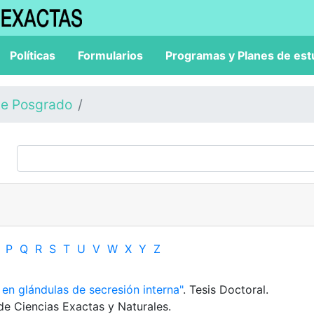
Políticas
Formularios
Programas y Planes de est
de Posgrado
P
Q
R
S
T
U
V
W
X
Y
Z
 en glándulas de secresión interna"
. Tesis Doctoral.
de Ciencias Exactas y Naturales.