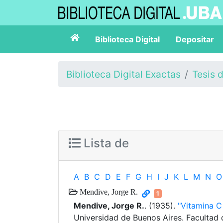
Biblioteca Digital
Depositar
Biblioteca Digital Exactas
Tesis 
Lista de
A
B
C
D
E
F
G
H
I
J
K
L
M
N
O
Mendive, Jorge R.
1
Mendive, Jorge R.
. (1935).
"Vitamina C
Universidad de Buenos Aires. Facultad 