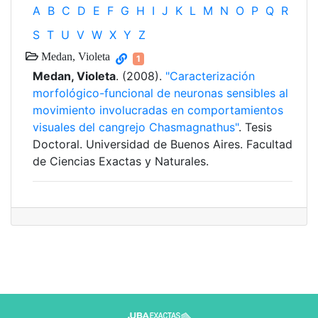
A
B
C
D
E
F
G
H
I
J
K
L
M
N
O
P
Q
R
S
T
U
V
W
X
Y
Z
Medan, Violeta
1
Medan, Violeta
. (2008).
"Caracterización
morfológico-funcional de neuronas sensibles al
movimiento involucradas en comportamientos
visuales del cangrejo Chasmagnathus"
. Tesis
Doctoral. Universidad de Buenos Aires. Facultad
de Ciencias Exactas y Naturales.