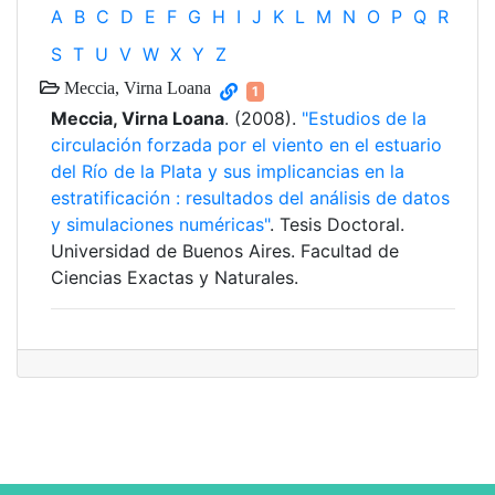
A
B
C
D
E
F
G
H
I
J
K
L
M
N
O
P
Q
R
S
T
U
V
W
X
Y
Z
Meccia, Virna Loana
1
Meccia, Virna Loana
. (2008).
"Estudios de la
circulación forzada por el viento en el estuario
del Río de la Plata y sus implicancias en la
estratificación : resultados del análisis de datos
y simulaciones numéricas"
. Tesis Doctoral.
Universidad de Buenos Aires. Facultad de
Ciencias Exactas y Naturales.