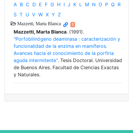
A
B
C
D
E
F
G
H
I
J
K
L
M
N
O
P
Q
R
S
T
U
V
W
X
Y
Z
Mazzetti, Marta Blanca
1
Mazzetti, Marta Blanca
. (1991).
"Porfobilinógeno deaminasa : caracterización y
funcionalidad de la enzima en mamíferos.
Avances hacia el conocimiento de la porfiria
aguda intermitente"
. Tesis Doctoral. Universidad
de Buenos Aires. Facultad de Ciencias Exactas
y Naturales.