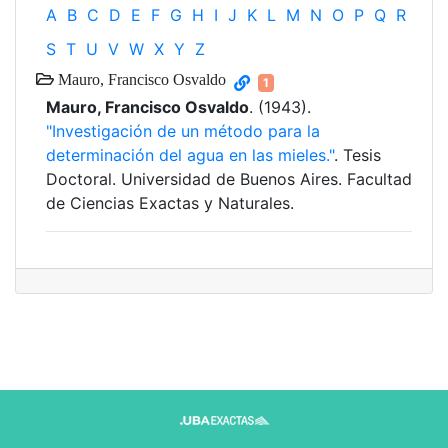
A
B
C
D
E
F
G
H
I
J
K
L
M
N
O
P
Q
R
S
T
U
V
W
X
Y
Z
Mauro, Francisco Osvaldo
1
Mauro, Francisco Osvaldo
. (1943).
"Investigación de un método para la
determinación del agua en las mieles."
. Tesis
Doctoral. Universidad de Buenos Aires. Facultad
de Ciencias Exactas y Naturales.