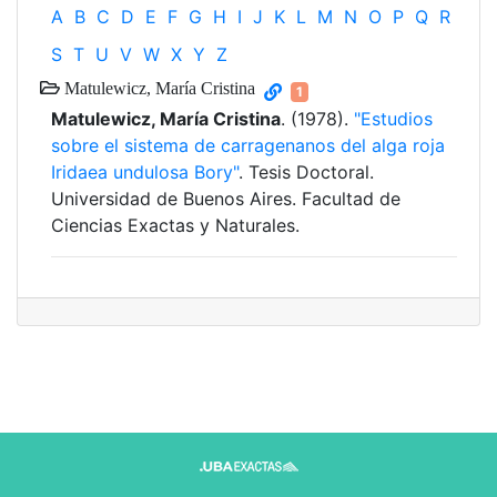
A
B
C
D
E
F
G
H
I
J
K
L
M
N
O
P
Q
R
S
T
U
V
W
X
Y
Z
Matulewicz, María Cristina
1
Matulewicz, María Cristina
. (1978).
"Estudios
sobre el sistema de carragenanos del alga roja
Iridaea undulosa Bory"
. Tesis Doctoral.
Universidad de Buenos Aires. Facultad de
Ciencias Exactas y Naturales.