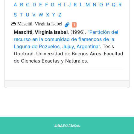
A
B
C
D
E
F
G
H
I
J
K
L
M
N
O
P
Q
R
S
T
U
V
W
X
Y
Z
Mascitti, Virginia Isabel
1
Mascitti, Virginia Isabel
. (1996).
"Partición del
recurso en la comunidad de flamencos de la
Laguna de Pozuelos, Jujuy, Argentina"
. Tesis
Doctoral. Universidad de Buenos Aires. Facultad
de Ciencias Exactas y Naturales.