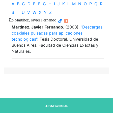
A
B
C
D
E
F
G
H
I
J
K
L
M
N
O
P
Q
R
S
T
U
V
W
X
Y
Z
Martínez, Javier Fernando
1
Martínez, Javier Fernando
. (2003).
"Descargas
coaxiales pulsadas para aplicaciones
tecnológicas"
. Tesis Doctoral. Universidad de
Buenos Aires. Facultad de Ciencias Exactas y
Naturales.