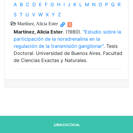
A
B
C
D
E
F
G
H
I
J
K
L
M
N
O
P
Q
R
S
T
U
V
W
X
Y
Z
Martínez, Alicia Ester
1
Martínez, Alicia Ester
. (1980).
"Estudio sobre la
participación de la noradrenalina en la
regulación de la transmisión ganglionar"
. Tesis
Doctoral. Universidad de Buenos Aires. Facultad
de Ciencias Exactas y Naturales.