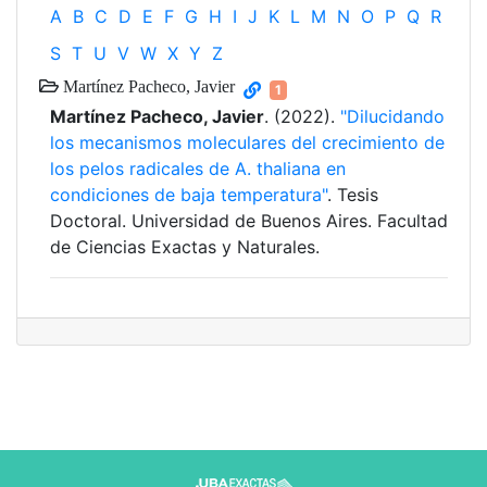
A
B
C
D
E
F
G
H
I
J
K
L
M
N
O
P
Q
R
S
T
U
V
W
X
Y
Z
Martínez Pacheco, Javier
1
Martínez Pacheco, Javier
. (2022).
"Dilucidando
los mecanismos moleculares del crecimiento de
los pelos radicales de A. thaliana en
condiciones de baja temperatura"
. Tesis
Doctoral. Universidad de Buenos Aires. Facultad
de Ciencias Exactas y Naturales.