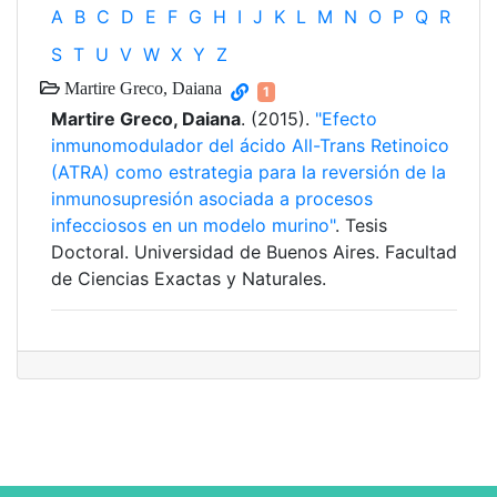
A
B
C
D
E
F
G
H
I
J
K
L
M
N
O
P
Q
R
S
T
U
V
W
X
Y
Z
Martire Greco, Daiana
1
Martire Greco, Daiana
. (2015).
"Efecto
inmunomodulador del ácido All-Trans Retinoico
(ATRA) como estrategia para la reversión de la
inmunosupresión asociada a procesos
infecciosos en un modelo murino"
. Tesis
Doctoral. Universidad de Buenos Aires. Facultad
de Ciencias Exactas y Naturales.