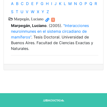
A
B
C
D
E
F
G
H
I
J
K
L
M
N
O
P
Q
R
S
T
U
V
W
X
Y
Z
Marpegán, Luciano
1
Marpegán, Luciano
. (2005).
"Interacciones
neuroinmunes en el sistema circadiano de
mamíferos"
. Tesis Doctoral. Universidad de
Buenos Aires. Facultad de Ciencias Exactas y
Naturales.