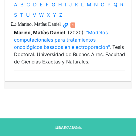
A
B
C
D
E
F
G
H
I
J
K
L
M
N
O
P
Q
R
S
T
U
V
W
X
Y
Z
Marino, Matías Daniel
1
Marino, Matías Daniel
. (2020).
"Modelos
computacionales para tratamientos
oncológicos basados en electroporación"
. Tesis
Doctoral. Universidad de Buenos Aires. Facultad
de Ciencias Exactas y Naturales.