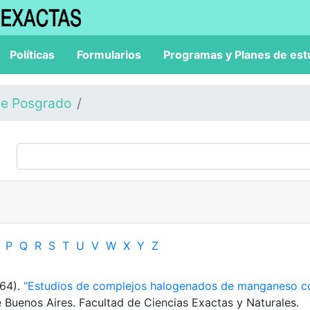
Políticas
Formularios
Programas y Planes de est
de Posgrado
P
Q
R
S
T
U
V
W
X
Y
Z
964).
"Estudios de complejos halogenados de manganeso c
e Buenos Aires. Facultad de Ciencias Exactas y Naturales.