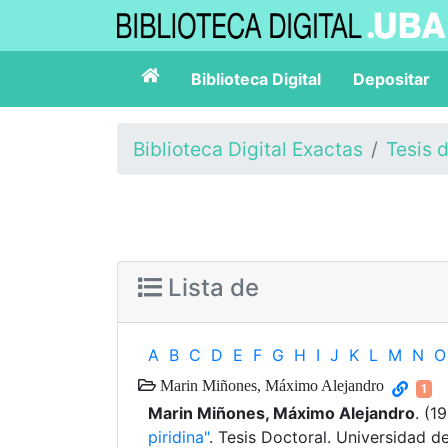
Biblioteca Digital
Depositar
Biblioteca Digital Exactas
Tesis 
Lista de
A
B
C
D
E
F
G
H
I
J
K
L
M
N
O
Marin Miñones, Máximo Alejandro
1
Marin Miñones, Máximo Alejandro
. (1
piridina"
. Tesis Doctoral. Universidad d