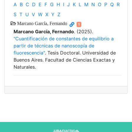
A
B
C
D
E
F
G
H
I
J
K
L
M
N
O
P
Q
R
S
T
U
V
W
X
Y
Z
Marcano García, Fernando
1
Marcano García, Fernando
. (2025).
"Cuantificación de constantes de equilibrio a
partir de técnicas de nanoscopía de
fluorescencia"
. Tesis Doctoral. Universidad de
Buenos Aires. Facultad de Ciencias Exactas y
Naturales.