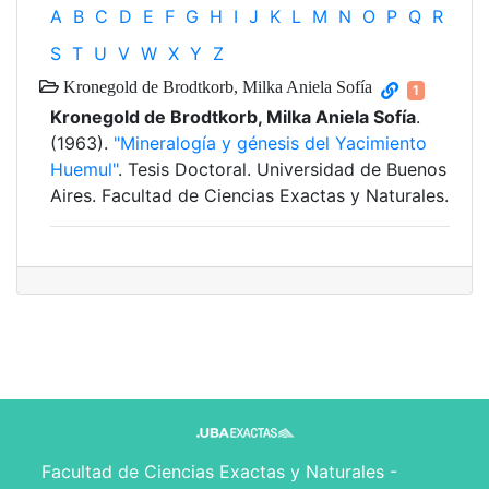
A
B
C
D
E
F
G
H
I
J
K
L
M
N
O
P
Q
R
S
T
U
V
W
X
Y
Z
Kronegold de Brodtkorb, Milka Aniela Sofía
1
Kronegold de Brodtkorb, Milka Aniela Sofía
.
(1963).
"Mineralogía y génesis del Yacimiento
Huemul"
. Tesis Doctoral. Universidad de Buenos
Aires. Facultad de Ciencias Exactas y Naturales.
Facultad de Ciencias Exactas y Naturales -