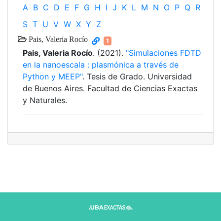
A
B
C
D
E
F
G
H
I
J
K
L
M
N
O
P
Q
R
S
T
U
V
W
X
Y
Z
Pais, Valeria Rocío
1
Pais, Valeria Rocío
. (2021).
"Simulaciones FDTD
en la nanoescala : plasmónica a través de
Python y MEEP"
. Tesis de Grado. Universidad
de Buenos Aires. Facultad de Ciencias Exactas
y Naturales.