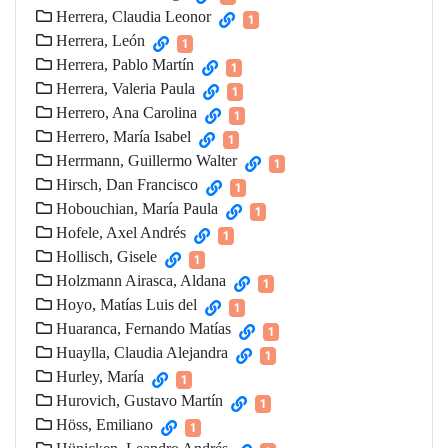
Herrera, Claudia Leonor
1
Herrera, León
1
Herrera, Pablo Martín
1
Herrera, Valeria Paula
1
Herrero, Ana Carolina
1
Herrero, María Isabel
1
Herrmann, Guillermo Walter
1
Hirsch, Dan Francisco
1
Hobouchian, María Paula
1
Hofele, Axel Andrés
1
Hollisch, Gisele
1
Holzmann Airasca, Aldana
1
Hoyo, Matías Luis del
1
Huaranca, Fernando Matías
1
Huaylla, Claudia Alejandra
1
Hurley, María
1
Hurovich, Gustavo Martín
1
Höss, Emiliano
1