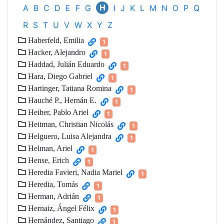
H
A
B
C
D
E
F
G
I
J
K
L
M
N
O
P
Q
R
S
T
U
V
W
X
Y
Z
Haberfeld, Emilia
1
Hacker, Alejandro
1
Haddad, Julián Eduardo
1
Hara, Diego Gabriel
1
Hartinger, Tatiana Romina
1
Hauché P., Hernán E.
1
Heiber, Pablo Ariel
1
Heitman, Christian Nicolás
1
Helguero, Luisa Alejandra
1
Helman, Ariel
1
Hense, Erich
1
Heredia Favieri, Nadia Mariel
1
Heredia, Tomás
1
Herman, Adrián
1
Hernaiz, Ángel Félix
1
Hernández, Santiago
1