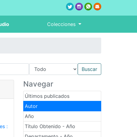
udio
Colecciones
Navegar
Últimos publicados
Autor
Año
es :
Título Obtenido - Año
Departamento - Año