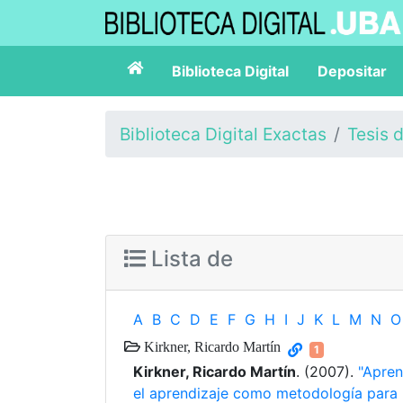
Biblioteca Digital
Depositar
Biblioteca Digital Exactas
Tesis 
Lista de
A
B
C
D
E
F
G
H
I
J
K
L
M
N
O
Kirkner, Ricardo Martín
1
Kirkner, Ricardo Martín
. (2007).
"Apren
el aprendizaje como metodología para 