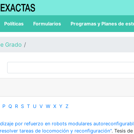
Políticas
Formularios
Programas y Planes de est
de Grado
P
Q
R
S
T
U
V
W
X
Y
Z
dizaje por refuerzo en robots modulares autoreconfigurabl
resolver tareas de locomoción y reconfiguración"
. Tesis de