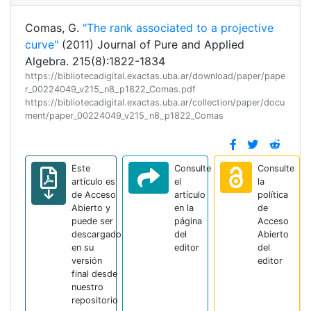
Comas, G.
"The rank associated to a projective
curve"
(2011) Journal of Pure and Applied
Algebra. 215(8):1822-1834
https://bibliotecadigital.exactas.uba.ar/download/paper/pape
r_00224049_v215_n8_p1822_Comas.pdf
https://bibliotecadigital.exactas.uba.ar/collection/paper/docu
ment/paper_00224049_v215_n8_p1822_Comas
Este
Consulte
Consulte
artículo es
el
la
de Acceso
artículo
política
Abierto y
en la
de
puede ser
página
Acceso
descargado
del
Abierto
en su
editor
del
versión
editor
final desde
nuestro
repositorio