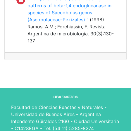
patterns of beta-1,4 endoglucanase in
species of Saccobolus genus
(Ascobolaceae-Pezizales) "
(1998)
Ramos, A.M.; Forchiassin, F. Revista
Argentina de microbiología. 30(3):130-
137
Facultad de Ciencias Exactas y Naturales -
Universidad de Buenos Aires - Argentina
Intendente Güiraldes 2160 - Ciudad Universitaria
- C1428EGA - Tel. (54 11) 5285-8274