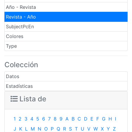
Año - Revista
Revista - Año
SubjectPcEn
Colores
Type
Colección
Datos
Estadísticas
Lista de
1
2
3
4
5
6
7
8
9
A
B
C
D
E
F
G
H
I
J
K
L
M
N
O
P
Q
R
S
T
U
V
W
X
Y
Z