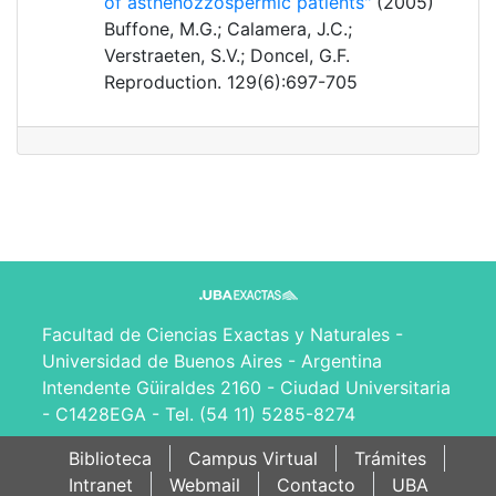
of asthenozzospermic patients"
(2005)
Buffone, M.G.; Calamera, J.C.;
Verstraeten, S.V.; Doncel, G.F.
Reproduction. 129(6):697-705
Facultad de Ciencias Exactas y Naturales -
Universidad de Buenos Aires - Argentina
Intendente Güiraldes 2160 - Ciudad Universitaria
- C1428EGA - Tel. (54 11) 5285-8274
Biblioteca
Campus Virtual
Trámites
Intranet
Webmail
Contacto
UBA