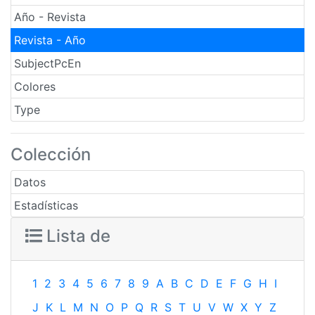
Año - Revista
Revista - Año
SubjectPcEn
Colores
Type
Colección
Datos
Estadísticas
Lista de
1
2
3
4
5
6
7
8
9
A
B
C
D
E
F
G
H
I
J
K
L
M
N
O
P
Q
R
S
T
U
V
W
X
Y
Z