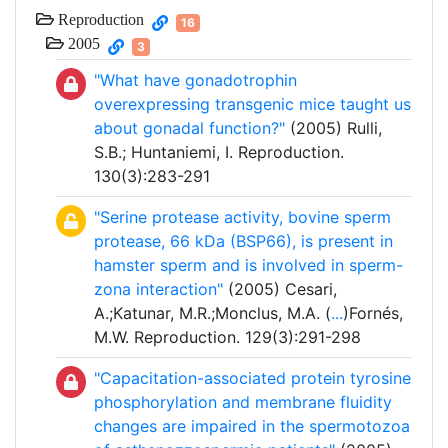
Reproduction
16
2005
3
"What have gonadotrophin
overexpressing transgenic mice taught us
about gonadal function?"
(2005) Rulli,
S.B.; Huntaniemi, I. Reproduction.
130(3):283-291
"Serine protease activity, bovine sperm
protease, 66 kDa (BSP66), is present in
hamster sperm and is involved in sperm-
zona interaction"
(2005) Cesari,
A.;Katunar, M.R.;Monclus, M.A. (
...
)Fornés,
M.W. Reproduction. 129(3):291-298
"Capacitation-associated protein tyrosine
phosphorylation and membrane fluidity
changes are impaired in the spermotozoa