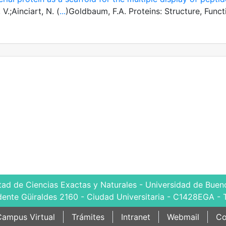
.;Ainciart, N. (
...
)Goldbaum, F.A. Proteins: Structure, Funct
tad de Ciencias Exactas y Naturales - Universidad de Bueno
dente Güiraldes 2160 - Ciudad Universitaria - C1428EGA - 
ampus Virtual
Trámites
Intranet
Webmail
Co