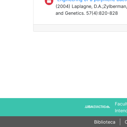
(2004) Laplagne, D.A.;Zylberman, V
and Genetics. 57(4):820-828
Facul
Inten
Biblioteca
C