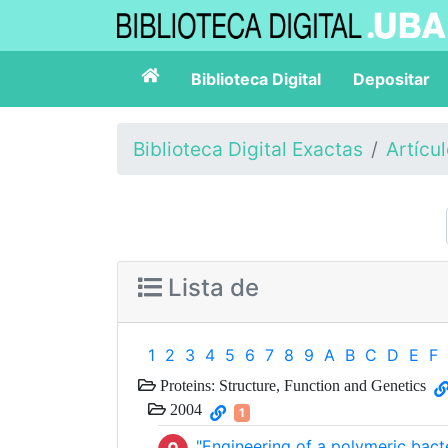
Biblioteca Digital
Depositar
Biblioteca Digital Exactas
Artícu
Lista de
1
2
3
4
5
6
7
8
9
A
B
C
D
E
F
Proteins: Structure, Function and Genetics
2004
1
"Engineering of a polymeric bacte