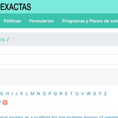
Políticas
Formularios
Programas y Planes de est
los
G
H
I
J
K
L
M
N
O
P
Q
R
S
T
U
V
W
X
Y
Z
6
rial protein as a scaffold for the multiple display of peptid