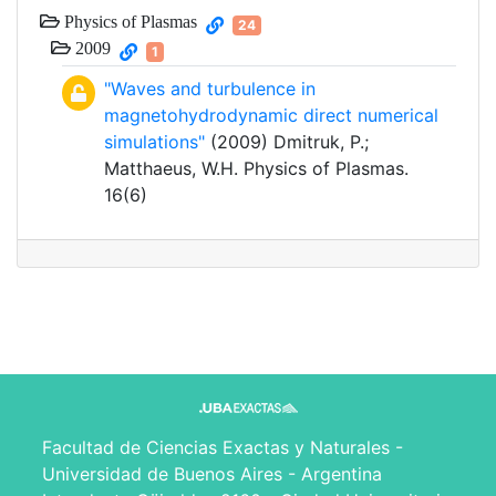
Physics of Plasmas
24
2009
1
"Waves and turbulence in
magnetohydrodynamic direct numerical
simulations"
(2009) Dmitruk, P.;
Matthaeus, W.H. Physics of Plasmas.
16(6)
Facultad de Ciencias Exactas y Naturales -
Universidad de Buenos Aires - Argentina