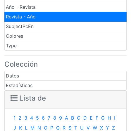
Año - Revista
Revista - Año
SubjectPcEn
Colores
Type
Colección
Datos
Estadísticas
Lista de
1
2
3
4
5
6
7
8
9
A
B
C
D
E
F
G
H
I
J
K
L
M
N
O
P
Q
R
S
T
U
V
W
X
Y
Z