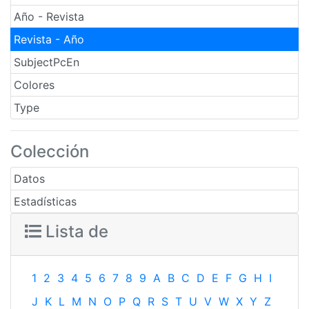
Año - Revista
Revista - Año
SubjectPcEn
Colores
Type
Colección
Datos
Estadísticas
Lista de
1
2
3
4
5
6
7
8
9
A
B
C
D
E
F
G
H
I
J
K
L
M
N
O
P
Q
R
S
T
U
V
W
X
Y
Z