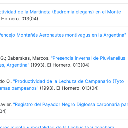
ctividad de la Martineta (Eudromia elegans) en el Monte
l Hornero. 013(04)
 Vencejo Montañés Aeronautes montivagus en la Argentina"
 G.; Babarskas, Marcos.
"Presencia invernal de Pluvianellus
es, Argentina"
(1993). El Hornero. 013(04)
ndo O..
"Productividad de la Lechuza de Campanario (Tyto
istemas pampeanos"
(1993). El Hornero. 013(04)
Javier.
"Registro del Payador Negro Diglossa carbonaria pa
(04)
crecimiento y mortalidad de la Lechucita Vizcachera