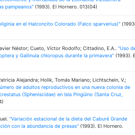
mas pampeanos"
(1993). El Hornero. 013(04)
liginia en el Halconcito Colorado (Falco sparverius)"
(1993
vier Néstor; Cueto, Víctor Rodolfo; Cittadino, E.A..
"Uso d
ucoptera y Gallinula chloropus durante la primavera"
(1993). E
Patricia Alejandra; Holik, Tomás Mariano; Lichtschein, V.;
 número de adultos reproductivos en una nueva colonia de
restatus (Spheniscidae) en Isla Pingüino (Santa Cruz,
4)
guel.
"Variación estacional de la dieta del Caburé Grande
ación con la abundancia de presas"
(1993). El Hornero.