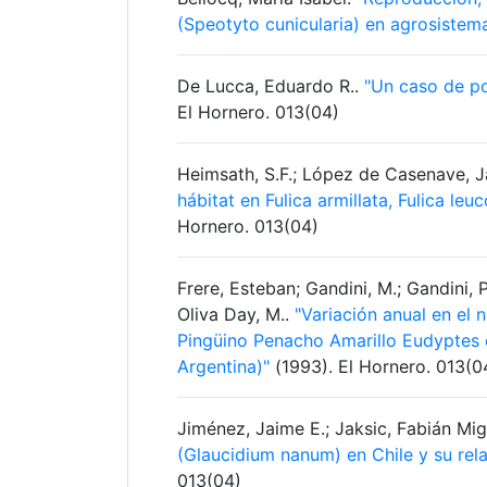
(Speotyto cunicularia) en agrosiste
De Lucca, Eduardo R..
"Un caso de po
El Hornero. 013(04)
Heimsath, S.F.; López de Casenave, Ja
hábitat en Fulica armillata, Fulica le
Hornero. 013(04)
Frere, Esteban; Gandini, M.; Gandini, 
Oliva Day, M..
"Variación anual en el
Pingüino Penacho Amarillo Eudyptes c
Argentina)"
(1993). El Hornero. 013(0
Jiménez, Jaime E.; Jaksic, Fabián Mi
(Glaucidium nanum) en Chile y su rel
013(04)