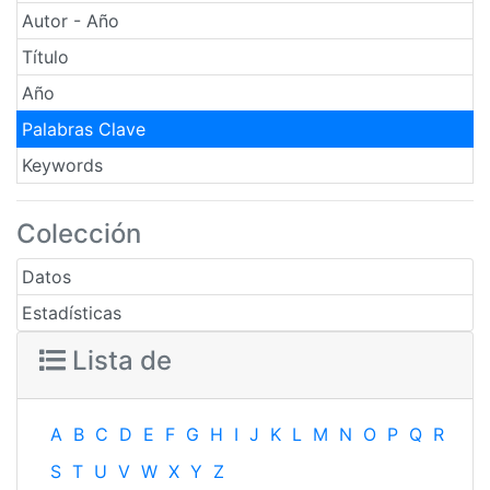
Autor - Año
Título
Año
Palabras Clave
Keywords
Colección
Datos
Estadísticas
Lista de
A
B
C
D
E
F
G
H
I
J
K
L
M
N
O
P
Q
R
S
T
U
V
W
X
Y
Z