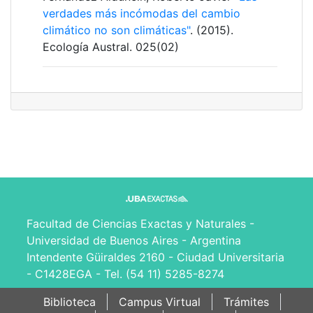
verdades más incómodas del cambio
climático no son climáticas"
. (2015).
Ecología Austral. 025(02)
Facultad de Ciencias Exactas y Naturales -
Universidad de Buenos Aires - Argentina
Intendente Güiraldes 2160 - Ciudad Universitaria
- C1428EGA - Tel. (54 11) 5285-8274
Biblioteca
Campus Virtual
Trámites