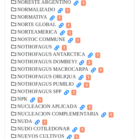
NORESTE ARGENTINO
1
NORMALIZADO
1
NORMATIVA
1
NORTE GLOBAL
1
NORTEAMERICA
1
NOSTOC COMMUNE
1
NOTHOFAGUS
1
NOTHOFAGUS ANTARCTICA
1
NOTHOFAGUS DOMBEYI
2
NOTHOFAGUS MACROCARPA
1
NOTHOFAGUS OBLIQUA
1
NOTHOFAGUS PUMILIO
3
NOTHOFAGUS SPP
1
NPK
1
NUCLEACION APLICADA
1
NUCLEACION COMPLEMENTARIA
1
NUDA
1
NUDO COTILEDONAR
1
NUEVOS CULTIVOS
1