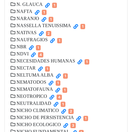
N. GLAUCA
1
NAFTA
1
NARANJO
1
NASSELLA TENUISSIMA
1
NATIVAS
2
NAUFRAGIOS
1
NBR
1
NDVI
4
NECESIDADES HUMANAS
1
NECTAR
1
NELTUMA ALBA
1
NEMATODOS
1
NEMATOFAUNA
1
NEOTROPICO
4
NEUTRALIDAD
1
NICHO CLIMATICO
2
NICHO DE PERSISTENCIA
1
NICHO ECOLOGICO
3
NICHO FUNDAMENTAL