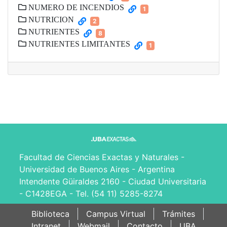
NUMERO DE INCENDIOS
1
NUTRICION
2
NUTRIENTES
8
NUTRIENTES LIMITANTES
1
Facultad de Ciencias Exactas y Naturales -
Universidad de Buenos Aires - Argentina
Intendente Güiraldes 2160 - Ciudad Universitaria
- C1428EGA - Tel. (54 11) 5285-8274
Biblioteca
Campus Virtual
Trámites
Intranet
Webmail
Contacto
UBA