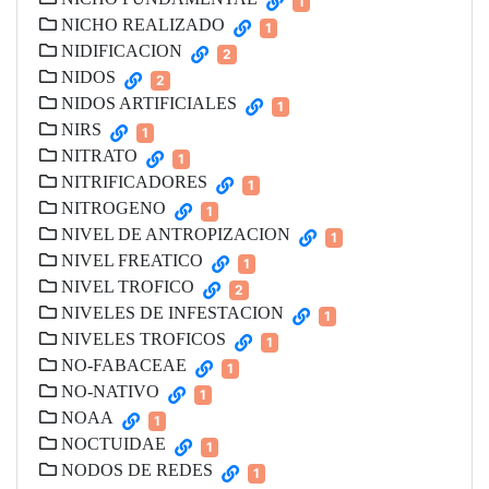
1
NICHO REALIZADO
1
NIDIFICACION
2
NIDOS
2
NIDOS ARTIFICIALES
1
NIRS
1
NITRATO
1
NITRIFICADORES
1
NITROGENO
1
NIVEL DE ANTROPIZACION
1
NIVEL FREATICO
1
NIVEL TROFICO
2
NIVELES DE INFESTACION
1
NIVELES TROFICOS
1
NO-FABACEAE
1
NO-NATIVO
1
NOAA
1
NOCTUIDAE
1
NODOS DE REDES
1