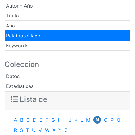
Autor - Año
Título
Año
Palabras Clave
Keywords
Colección
Datos
Estadísticas
Lista de
N
A
B
C
D
E
F
G
H
I
J
K
L
M
O
P
Q
R
S
T
U
V
W
X
Y
Z