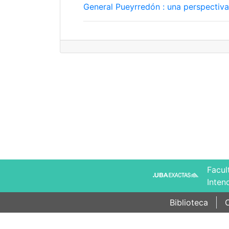
General Pueyrredón : una perspectiva
Facul
Inten
Biblioteca
C