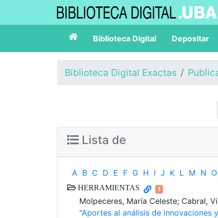
Biblioteca Digital
Depositar
Biblioteca Digital Exactas
Public
Lista de
A
B
C
D
E
F
G
H
I
J
K
L
M
N
O
HERRAMIENTAS
1
Molpeceres, María Celeste; Cabral, Vi
"Aportes al análisis de innovaciones 