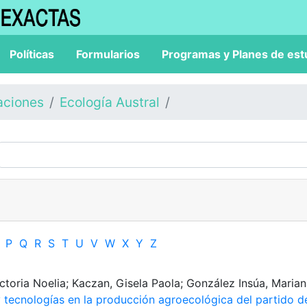
Políticas
Formularios
Programas y Planes de est
aciones
Ecología Austral
P
Q
R
S
T
U
V
W
X
Y
Z
ctoria Noelia; Kaczan, Gisela Paola; González Insúa, Maria
y tecnologías en la producción agroecológica del partido d