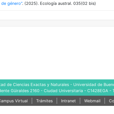
 de género"
. (2025). Ecología austral. 035(02 bis)
tad de Ciencias Exactas y Naturales - Universidad de Bueno
dente Güiraldes 2160 - Ciudad Universitaria - C1428EGA - 
ampus Virtual
Trámites
Intranet
Webmail
Co