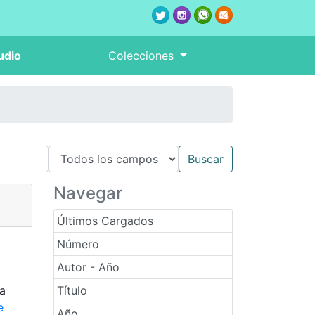
udio
Colecciones
Navegar
Últimos Cargados
Número
Autor - Año
na
Título
e
Año