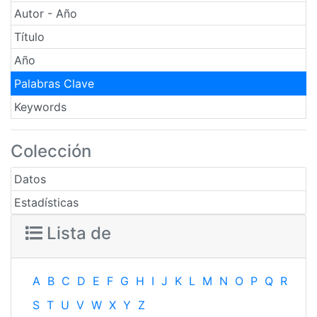
Autor - Año
Título
Año
Palabras Clave
Keywords
Colección
Datos
Estadísticas
Lista de
A
B
C
D
E
F
G
H
I
J
K
L
M
N
O
P
Q
R
S
T
U
V
W
X
Y
Z