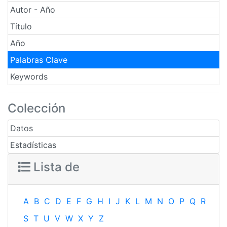
Autor - Año
Título
Año
Palabras Clave
Keywords
Colección
Datos
Estadísticas
Lista de
A
B
C
D
E
F
G
H
I
J
K
L
M
N
O
P
Q
R
S
T
U
V
W
X
Y
Z