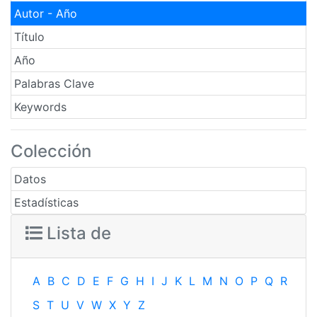
Autor - Año
Título
Año
Palabras Clave
Keywords
Colección
Datos
Estadísticas
Lista de
A
B
C
D
E
F
G
H
I
J
K
L
M
N
O
P
Q
R
S
T
U
V
W
X
Y
Z